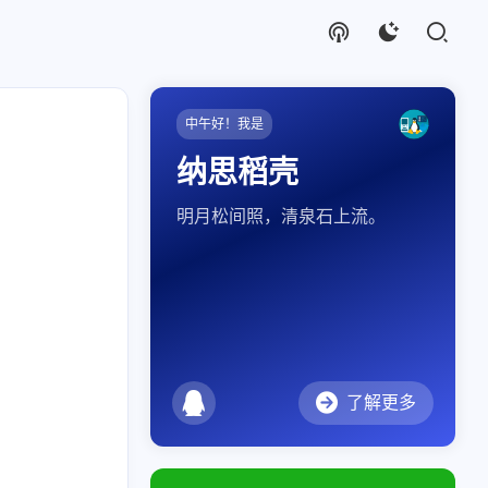
中午好！我是
纳思稻壳
明月松间照，清泉石上流。
了解更多