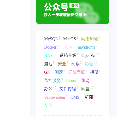
1
1
6
MySQL
MacOS
网络加速
17
2
2
Docker
IPTV
navidrome
17
1
2
NAS
系统升级
OpenWrt
5
5
3
58
游戏
安全
阅读
影音
3
2
3
2
Git
测速
导航面板
相册
17
2
2
17
1
IPTV
navidrome
NAS
系统升级
8
3
2
监控服务
Linux
组网
58
3
2
3
2
音
Git
测速
导航面板
40
相册
2
10
办公
文件传输
网盘
1
1
3
Vaultwarden
KMS
新闻
2
10
1
1
3
文件传输
网盘
Vaultwarden
KMS
新闻
52
AI