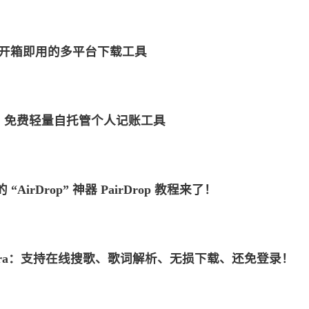
-dlp：开箱即用的多平台下载工具
eping：免费轻量自托管个人记账工具
标签
寻找感兴趣的领域
AirDrop” 神器 PairDrop 教程来了！
1
1
6
MySQL
MacOS
网络加速
Docker
2
5
5
3
来选
OpenWrt
游戏
安全
阅读
影
/p>
olara：支持在线搜歌、歌词解析、无损下载、还免登录！
8
3
2
40
监控服务
Linux
组网
办公
52
AI