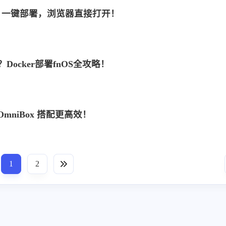
er 一键部署，浏览器直接打开！
设按
Docker部署fnOS全攻略！
八月 2026
七月 2026
mniBox 搭配更高效！
3
15
篇
篇
四月 2026
三月 2026
13
14
篇
篇
1
2
十二月 2025
十一月 2025
19
11
篇
篇