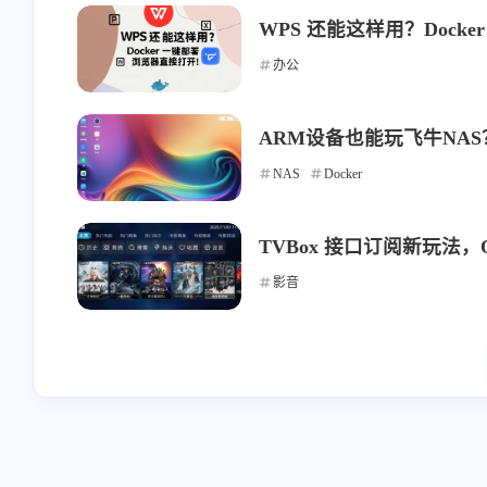
stonewu
stonewu
WPS 还能这样用？Dock
<p>我手机从来不用云相
<p>为甚我没有导入预
办公
册，云端只保存手机设置、
钮</p>
通讯录。</p><p>但凡文件
1-22-2026
1-14-2026
类全都在家里nas上。
ARM设备也能玩飞牛NAS？
Android/iOS版的nas app 也支
NAS
Docker
持相册自动备份吧（虽然我
stonewu
stonewu
没用过）</p>
<p>wow，太棒了。一般都
<p>有手机app吗</p>
TVBox 接口订阅新玩法，O
是找网页工具的。去我的收
藏夹里吃灰去吧。</p>
影音
12-7-2025
12-4-2025