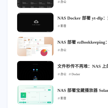
办公
NAS Docker 部署 yt
影音
NAS 部署 ezBookke
互动
最近评论
办公
文件秒传不再难：NAS 上的 “
stonewu
stonewu
办公
Docker
<p>又学习了一遍</p>
<p>之前想用来着，后
择了自己部属思源笔记<
NAS 部署宝藏播放器 S
5-30-2026
5-30-2026
影音