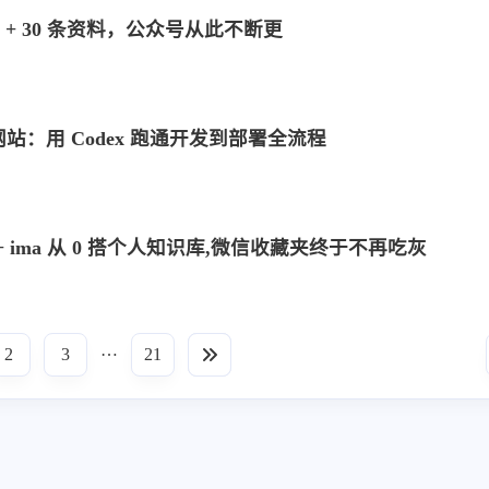
类 + 30 条资料，公众号从此不断更
设按
：用 Codex 跑通开发到部署全流程
八月 2026
七月 2026
y + ima 从 0 搭个人知识库,微信收藏夹终于不再吃灰
3
15
篇
篇
四月 2026
三月 2026
13
14
篇
篇
…
2
3
21
十二月 2025
十一月 2025
19
11
篇
篇