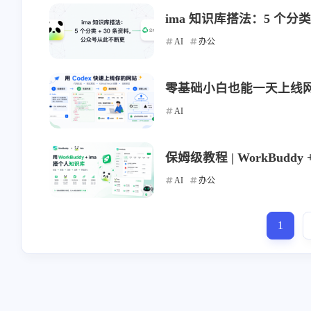
stonewu
stonewu
ima 知识库搭法：5 个分
<p>我手机从来不用云相
<p>为甚我没有导入预
AI
办公
册，云端只保存手机设置、
钮</p>
通讯录。</p><p>但凡文件
1-22-2026
1-14-2026
类全都在家里nas上。
零基础小白也能一天上线网站
Android/iOS版的nas app 也支
AI
持相册自动备份吧（虽然我
stonewu
stonewu
没用过）</p>
<p>wow，太棒了。一般都
<p>有手机app吗</p>
保姆级教程 | WorkBudd
是找网页工具的。去我的收
藏夹里吃灰去吧。</p>
AI
办公
12-7-2025
12-4-2025
1