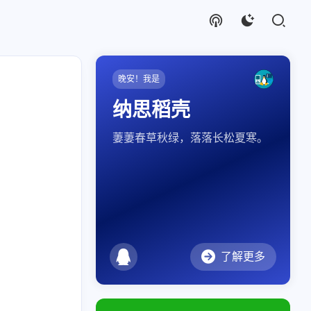
晚安！我是
纳思稻壳
萋萋春草秋绿，落落长松夏寒。
了解更多