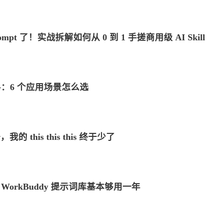
t 了！实战拆解如何从 0 到 1 手搓商用级 AI Skill
 大乱斗：6 个应用场景怎么选
标签
寻找感兴趣的领域
的 this this this 终于少了
1
1
6
MySQL
MacOS
网络加速
Docker
2
5
5
3
来选
OpenWrt
游戏
安全
阅读
影
/p>
WorkBuddy 提示词库基本够用一年
8
3
2
40
监控服务
Linux
组网
办公
52
AI