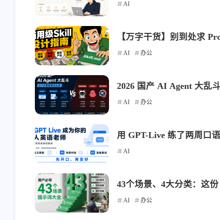
AI
【万字干货】别到处求 Promp
AI
办公
2026 国产 AI Agent
互动
最近评论
AI
办公
用 GPT-Live 练了两周口语，我
stonewu
stonewu
AI
<p>又学习了一遍</p>
<p>之前想用来着，后
择了自己部属思源笔记<
43个场景、4大分类：这份 
5-30-2026
5-30-2026
AI
办公