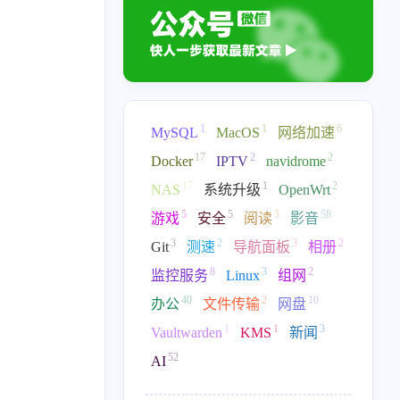
1
1
6
MySQL
MacOS
网络加速
17
2
2
Docker
IPTV
navidrome
17
1
2
NAS
系统升级
OpenWrt
5
5
3
58
游戏
安全
阅读
影音
3
2
3
2
Git
测速
导航面板
相册
17
2
2
17
1
IPTV
navidrome
NAS
系统升级
8
3
2
监控服务
Linux
组网
58
3
2
3
2
音
Git
测速
导航面板
40
相册
2
10
办公
文件传输
网盘
1
1
3
Vaultwarden
KMS
新闻
2
10
1
1
3
文件传输
网盘
Vaultwarden
KMS
新闻
52
AI