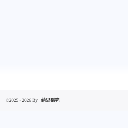
stonewu
stonewu
<p>我手机从来不用云相
<p>为甚我没有导入预
册，云端只保存手机设置、
钮</p>
通讯录。</p><p>但凡文件
1-22-2026
1-14-2026
类全都在家里nas上。
Android/iOS版的nas app 也支
持相册自动备份吧（虽然我
stonewu
stonewu
没用过）</p>
<p>wow，太棒了。一般都
<p>有手机app吗</p>
是找网页工具的。去我的收
藏夹里吃灰去吧。</p>
12-7-2025
12-4-2025
©2025 - 2026 By
纳思稻壳