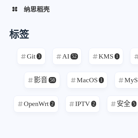
纳思稻壳
分类
标签
标签
Git
AI
KMS
3
52
1
互动
最近评论
影音
MacOS
MyS
58
1
OpenWrt
IPTV
安全
stonewu
stonewu
2
2
5
<p>又学习了一遍</p>
<p>之前想用来着，后
择了自己部属思源笔记<
5-30-2026
5-30-2026