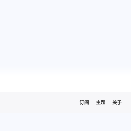
六月 2026
五月 2026
16
15
篇
篇
二月 2026
一月 2026
6
16
订阅
主题
关于
篇
篇
十月 2025
九月 2025
21
17
篇
篇