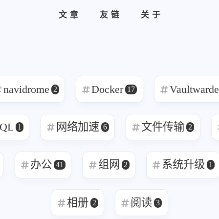
文章
友链
关于
navidrome
Docker
Vaultward
2
17
标签
寻找感兴趣的领域
QL
网络加速
文件传输
1
6
2
1
1
6
MySQL
MacOS
网络加速
Docker
办公
组网
系统升级
41
2
1
2
5
5
3
来选
OpenWrt
游戏
安全
阅读
影
/p>
相册
阅读
2
3
8
3
2
41
监控服务
Linux
组网
办公