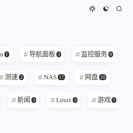
en
导航面板
监控服务
1
3
8
测速
NAS
网盘
2
17
10
17
2
2
17
1
IPTV
navidrome
NAS
系统升级
新闻
Linux
游戏
3
3
5
58
3
2
3
2
音
Git
测速
导航面板
相册
2
10
1
1
3
文件传输
网盘
Vaultwarden
KMS
新闻