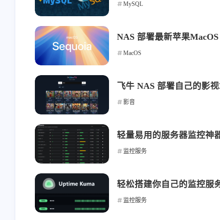
MySQL
NAS 部署最新苹果MacOS
MacOS
飞牛 NAS 部署自己的影视站
互动
最近评论
影音
轻量易用的服务器监控神器-B
stonewu
stonewu
监控服务
<p>又学习了一遍</p>
<p>之前想用来着，后
择了自己部属思源笔记<
轻松搭建你自己的监控服务-Up
5-30-2026
5-30-2026
监控服务