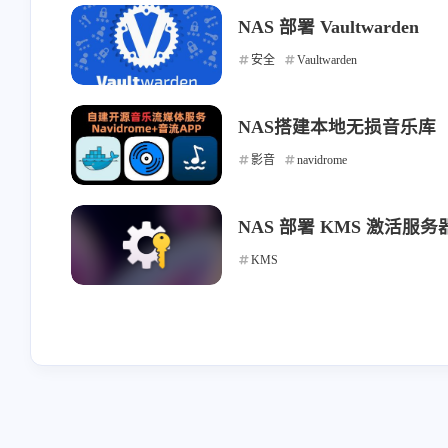
stonewu
stonewu
NAS 部署 Vaultwarden
<p>我手机从来不用云相
<p>为甚我没有导入预
安全
Vaultwarden
册，云端只保存手机设置、
钮</p>
通讯录。</p><p>但凡文件
1-22-2026
1-14-2026
类全都在家里nas上。
NAS搭建本地无损音乐库
Android/iOS版的nas app 也支
影音
navidrome
持相册自动备份吧（虽然我
stonewu
stonewu
没用过）</p>
<p>wow，太棒了。一般都
<p>有手机app吗</p>
NAS 部署 KMS 激活服务器
是找网页工具的。去我的收
藏夹里吃灰去吧。</p>
KMS
12-7-2025
12-4-2025