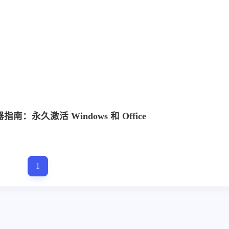
设按
八月 2026
七月 2026
指南：永久激活 Windows 和 Office
3
15
篇
篇
四月 2026
三月 2026
13
14
篇
篇
1
十二月 2025
十一月 2025
19
11
篇
篇