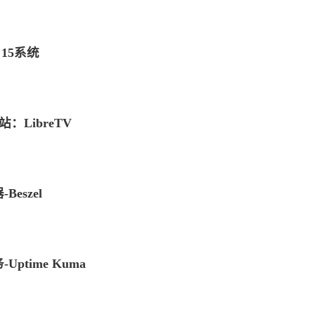
 15系统
：LibreTV
标签
寻找感兴趣的领域
eszel
1
1
6
MySQL
MacOS
网络加速
Docker
2
5
5
3
来选
OpenWrt
游戏
安全
阅读
影
/p>
time Kuma
8
3
2
40
监控服务
Linux
组网
办公
52
AI