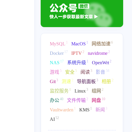
1
1
6
MySQL
MacOS
网络加速
17
2
2
Docker
IPTV
navidrome
17
1
2
NAS
系统升级
OpenWrt
5
5
3
58
游戏
安全
阅读
影音
3
2
3
2
Git
测速
导航面板
相册
17
2
2
17
1
IPTV
navidrome
NAS
系统升级
8
3
2
监控服务
Linux
组网
58
3
2
3
2
音
Git
测速
导航面板
40
相册
2
10
办公
文件传输
网盘
1
1
3
Vaultwarden
KMS
新闻
2
10
1
1
3
文件传输
网盘
Vaultwarden
KMS
新闻
52
AI