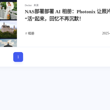
Docker
未读
NAS部署部署 AI 相册：Photonix 让照
“活”起来，回忆不再沉默！
相册
2025
标签
寻找感兴趣的领域
1
1
1
6
MySQL
MacOS
网络加速
Docker
2
5
5
3
来选
OpenWrt
游戏
安全
阅读
影
/p>
8
3
2
40
监控服务
Linux
组网
办公
52
AI