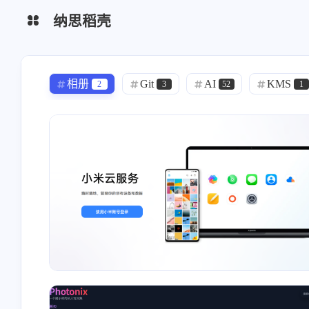
纳思稻壳
分类
标签
相册
Git
AI
KMS
2
3
52
1
导航面板
监控服务
影音
3
8
58
文件传输
测速
NAS
2
2
17
办公
组网
系统升级
40
2
1