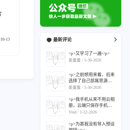
片
-10-13
最新评论
<p>又学习了一遍</p>
吴蛋蛋 /
5-30-2026
<p>之前想用来着，后来
选择了自己部属思源笔
17
2
2
17
1
IPTV
navidrome
NAS
系统升级
记</p>
吴蛋蛋 /
5-30-2026
58
3
2
3
2
音
Git
测速
导航面板
相册
<p>我手机从来不用云相
册，云端只保存手机设
2
10
1
1
3
文件传输
网盘
Vaultwarden
KMS
新闻
置、通讯录。</p><p>但
Vind /
1-22-2026
凡文件类全都在家里nas
上。Android/iOS版的nas
<p>为甚我没有导入预设
app 也支持相册自动备
按钮</p>