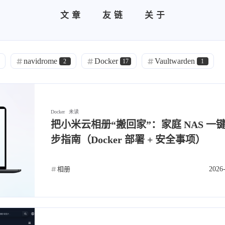
文章
友链
关于
navidrome
Docker
Vaultwarden
2
17
1
MacOS
MySQL
网络加速
1
1
6
网盘
OpenWrt
IPTV
安全
10
2
2
5
Docker
未读
新闻
Linux
游戏
阅读
把小米云相册“搬回家”：家庭 NAS 一
3
3
5
3
步指南（Docker 部署 + 安全事项）
相册
2026