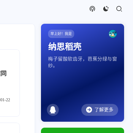
早上好！我是
纳思稻壳
梅子留酸软齿牙，芭蕉分绿与窗
纱。
键同
-01-22
了解更多