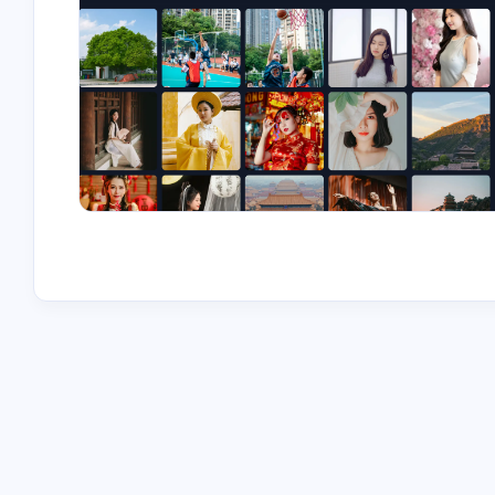
互动
最近评论
stonewu
stonewu
<p>又学习了一遍</p>
<p>之前想用来着，后
择了自己部属思源笔记<
5-30-2026
5-30-2026
stonewu
stonewu