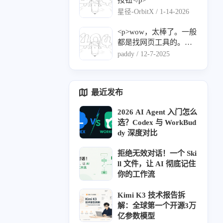
份吧（虽然我没用过）
星径-OrbitX /
1-14-2026
</p>
<p>wow，太棒了。一般
都是找网页工具的。去
我的收藏夹里吃灰去
paddy /
12-7-2025
吧。</p>
最近发布
六月 2026
五月 2026
16
15
2026 AI Agent 入门怎么
篇
篇
选？Codex 与 WorkBud
dy 深度对比
二月 2026
一月 2026
6
16
拒绝无效对话！一个 Ski
篇
篇
ll 文件，让 AI 彻底记住
你的工作流
十月 2025
九月 2025
21
17
Kimi K3 技术报告拆
篇
篇
解：全球第一个开源3万
亿参数模型
025
六月 2025