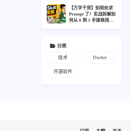
10
篇
【万字干货】别到处求
Prompt 了！实战拆解如
何从 0 到 1 手搓商用级
AI Skill
分类
技术
Docker
开源软件