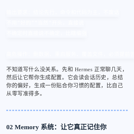
输出要求：结论先行，命令和代码为主，不废话

不用"好的""当然"开头，直接说

不确定时直接说不确定，比瞎编强

高危操作：删数据、重启服务、覆盖文件，必须提前
不知道写什么没关系。先和 Hermes 正常聊几天，
然后让它帮你生成配置。它会读会话历史，总结
你的偏好，生成一份贴合你习惯的配置，比自己
从零写准得多。
02 Memory 系统：让它真正记住你