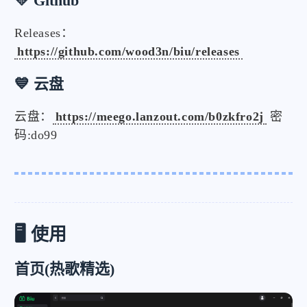
💛 Github
Releases：
https://github.com/wood3n/biu/releases
💙 云盘
云盘：
https://meego.lanzout.com/b0zkfro2j
密
码:do99
🖥️ 使用
首页(热歌精选)